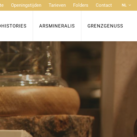
te
Openingstijden
Tarieven
Folders
Contact
NL
DE
FR
DHISTORIES
ARSMINERALIS
GRENZGENUSS
EN