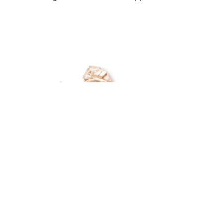
Ardenner Cultur Boulevard
Aan de Duits-Belgische grens
Hergersberg 1
Prümer Str. 55
4760 Büllingen
53940 Losheim/Eifel
Belgium
Duitsland