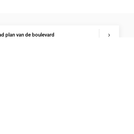
d plan van de boulevard
de diversiteit aan mogelijkheden
je van een dagtocht naar de Duits-Belgische grens!
t een groep of met het hele gezin, bij GrenzGenuss valt
dereen wel iets te ontdekken. Kom langs en laat je
..
Digitale Modelspoorwegen