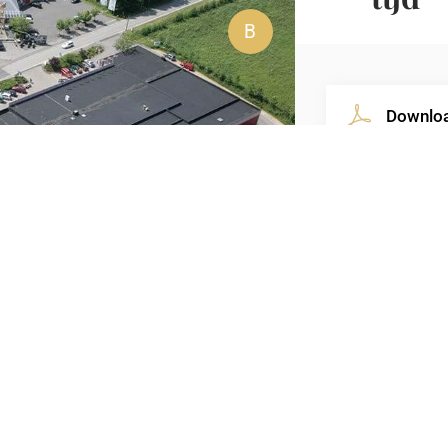
Downloa
Ervaar 
Wat dacht 
Alleen, me
er voor ie
verrassen .
Antieke poppen