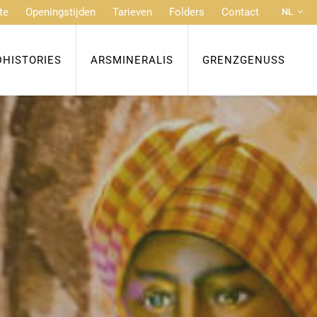
te
Openingstijden
Tarieven
Folders
Contact
NL
DE
FR
DHISTORIES
ARSMINERALIS
GRENZGENUSS
EN