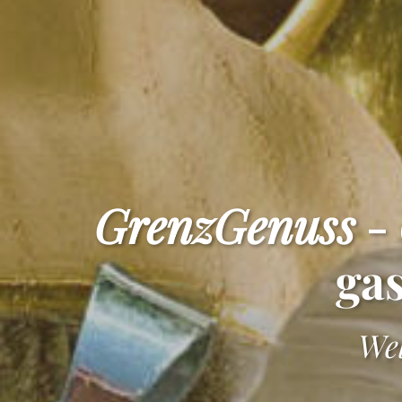
GrenzGenuss
- 
ga
Wel