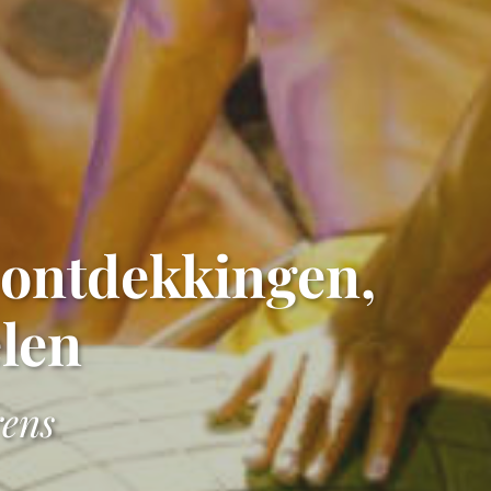
 ontdekkingen,
len
rens