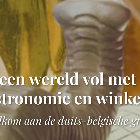
een wereld vol met
stronomie en winke
kom aan de duits-belgische g