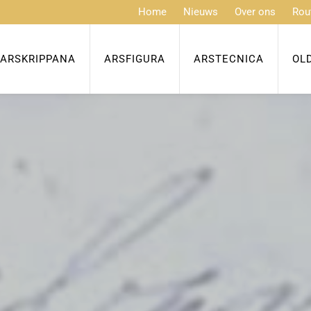
Home
Nieuws
Over ons
Rou
ARSKRIPPANA
ARSFIGURA
ARSTECNICA
OL