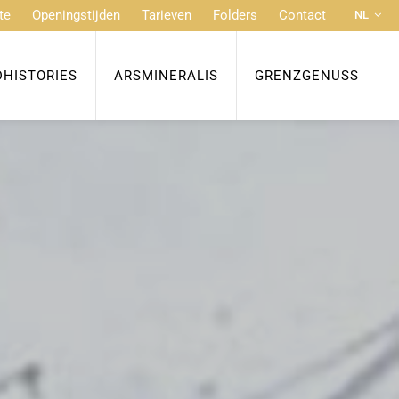
te
Openingstijden
Tarieven
Folders
Contact
NL
DE
FR
DHISTORIES
ARSMINERALIS
GRENZGENUSS
EN