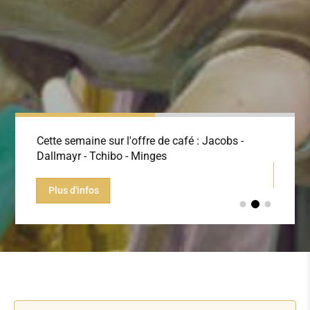
Cette semaine sur l'offre de café : Jacobs -
Prix ac
Dallmayr - Tchibo - Minges
S'inf
Plus d'infos