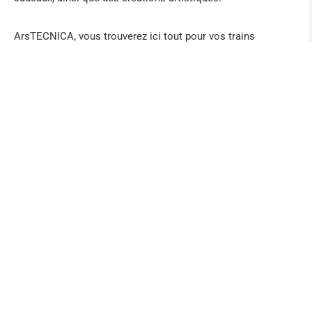
ArsTECNICA, vous trouverez ici tout pour vos trains
miniatures et le modélisme et un large assortiment de
modèles miniatures et de machines à vapeur, ainsi que des
jouets, des poupées et des peluches.
Voici un reportage intéressant sur le tracé de la
frontière et des histoires autour de ce petit
endroit (allemand):
https://www.endlicheifel.de/der-grenzlaender/