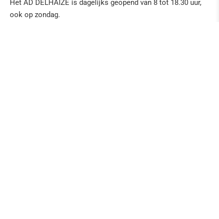
Het AD DELHAIZE is dagelijks geopend van 8 tot 18.30 uur,
ook op zondag.
Informatie en actuele prijzen zijn te vinden op:
www.grenzgenuss.net