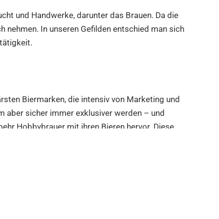
zucht und Handwerke, darunter das Brauen. Da die
ch nehmen. In unseren Gefilden entschied man sich
ätigkeit.
rsten Biermarken, die intensiv von Marketing und
m aber sicher immer exklusiver werden – und
mehr Hobbybrauer mit ihren Bieren hervor. Diese
ren. Ideal sind auch die Geschenkverpackungen.