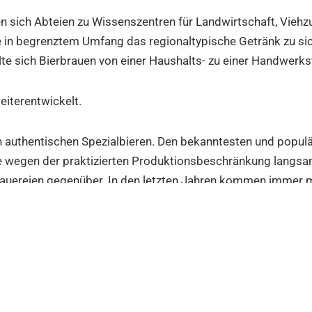
n sich Abteien zu Wissenszentren für Landwirtschaft, Vieh
e in begrenztem Umfang das regionaltypische Getränk zu si
te sich Bierbrauen von einer Haushalts- zu einer Handwerkst
iterentwickelt.
 authentischen Spezialbieren. Den bekanntesten und populä
ie wegen der praktizierten Produktionsbeschränkung langsa
 Brauereien gegenüber. In den letzten Jahren kommen immer 
tlichen Gastronomiebetrieb verkauft.
große Auswahl an belgischen und internationalen Spezialbie
nner was Neues.
30 Uhr auch sonntags.