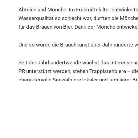
Abteien and Mönche. Im Frühmittelalter entwickelte
Wasserqualität so schlecht war, durften die Mönch
für das Brauen von Bier. Dank der Mönche entwickel
Und so wurde die Brauchkunst über Jahrhunderte we
Seit der Jahrhundertwende wächst das Interesse an
PR unterstützt werden, stehen Trappistenbiere – d
charaktervolle Spezialbiere lokaler und familiärer
werden in kleinerem Umfang direkt oder in einem ör
Und der Supermarkt an der Grenze bietet hier eine 
Schauen Sie vorbei hier findet nicht nur der Bierke
Der AD DELHAIZE ist täglich geöffnet von 8 bis 18: