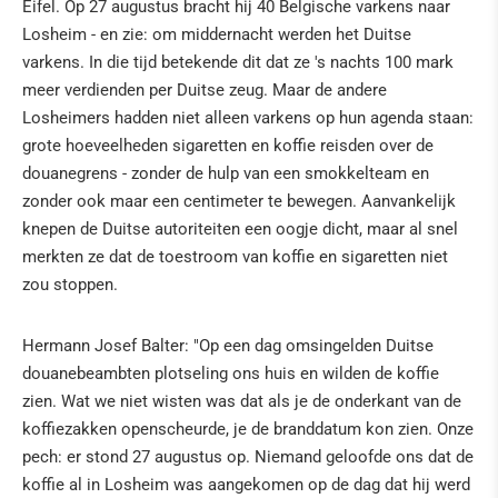
Eifel. Op 27 augustus bracht hij 40 Belgische varkens naar
Losheim - en zie: om middernacht werden het Duitse
varkens. In die tijd betekende dit dat ze 's nachts 100 mark
meer verdienden per Duitse zeug. Maar de andere
Losheimers hadden niet alleen varkens op hun agenda staan:
grote hoeveelheden sigaretten en koffie reisden over de
douanegrens - zonder de hulp van een smokkelteam en
zonder ook maar een centimeter te bewegen. Aanvankelijk
knepen de Duitse autoriteiten een oogje dicht, maar al snel
merkten ze dat de toestroom van koffie en sigaretten niet
zou stoppen.
Hermann Josef Balter: "Op een dag omsingelden Duitse
douanebeambten plotseling ons huis en wilden de koffie
zien. Wat we niet wisten was dat als je de onderkant van de
koffiezakken openscheurde, je de branddatum kon zien. Onze
pech: er stond 27 augustus op. Niemand geloofde ons dat de
koffie al in Losheim was aangekomen op de dag dat hij werd