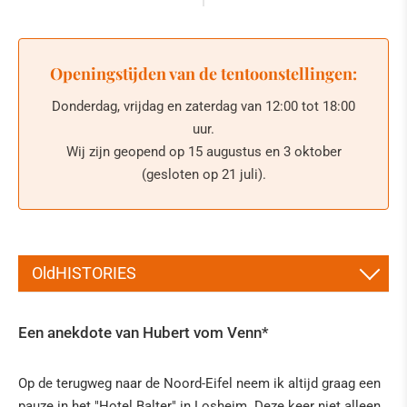
Openingstijden van de tentoonstellingen:
Donderdag, vrijdag en zaterdag van 12:00 tot 18:00
uur.
Wij zijn geopend op 15 augustus en 3 oktober
(gesloten op 21 juli).
OldHISTORIES
TENTOONSTELLING
Een anekdote van Hubert vom Venn*
DE WESTWALL
Op de terugweg naar de Noord-Eifel neem ik altijd graag een
EEN SMOKKELANEKDOTE
pauze in het "Hotel Balter" in Losheim. Deze keer niet alleen