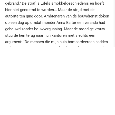
gebrand." De straf is Eifels smokkelgeschiedenis en hoeft
hier niet genoemd te worden... Maar de strijd met de
autoriteiten ging door. Ambtenaren van de bouwdienst doken
op een dag op omdat moeder Anna Balter een veranda had
gebouwd zonder bouwvergunning. Maar de moedige vrouw
stuurde hen terug naar hun kantoren met slechts één
argument: "De mensen die mijn huis bombardeerden hadden
ook geen toestemming." Maar daar lieten de autoriteiten het
niet bij: Balter's zonen gingen naar school in Manderfeld in
België, maar de administratie vond dat Udenbreth in
Duitsland de wettelijke plaats was om naar school te gaan.
Dus verhuisden de kinderen voor de rest van hun schooljaren
naar een Belgische kennis...
(*Schrijver en cabaretier - uit het boek: Eifel. In
Wanderschuhen über brodelnde Erde - aber niemals mit roten
Socken - ein Heimatbuch (Conbook-Verlag)