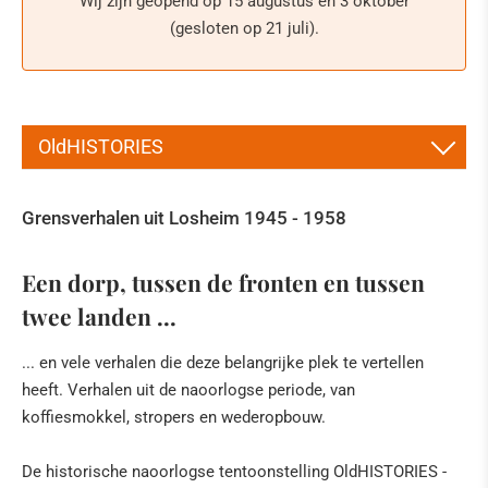
Wij zijn geopend op 15 augustus en 3 oktober
(gesloten op 21 juli).
OldHISTORIES
TENTOONSTELLING
Grensverhalen uit Losheim 1945 - 1958
DE WESTWALL
Een dorp, tussen de fronten en tussen
EEN SMOKKELANEKDOTE
twee landen ...
IN DE PERS
... en vele verhalen die deze belangrijke plek te vertellen
heeft. Verhalen uit de naoorlogse periode, van
koffiesmokkel, stropers en wederopbouw.
De historische naoorlogse tentoonstelling OldHISTORIES -