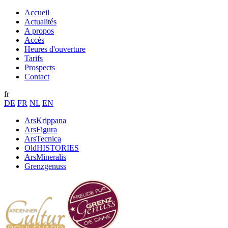
Accueil
Actualités
A propos
Accès
Heures d'ouverture
Tarifs
Prospects
Contact
fr
DE
FR
NL
EN
ArsKrippana
ArsFigura
ArsTecnica
OldHISTORIES
ArsMineralis
Grenzgenuss