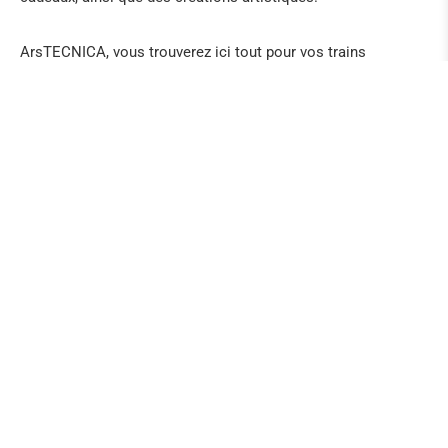
ArsTECNICA, vous trouverez ici tout pour vos trains
miniatures et le modélisme et un large assortiment de
modèles miniatures et de machines à vapeur, ainsi que des
jouets, des poupées et des peluches.
Voici un reportage intéressant sur le tracé de la
frontière et des histoires autour de ce petit
endroit (allemand):
https://www.endlicheifel.de/der-grenzlaender/