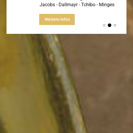
Jacobs - Dallmayr - Tchibo - Minges
Hier 
Weitere Infos