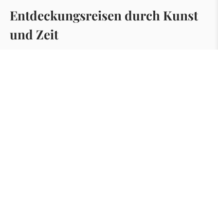
Entdeckungsreisen durch Kunst
und Zeit
Plan vom Boulevard herunterladen
Erlebe die Vielfalt der Möglichkeiten
Wie wär’s denn mal mit einem Tagesausflug an die deutsch-
belgische Grenze! Ob allein, mit einer Gruppe oder der ganzen
Familie, im GrenzGenuss gibt es für jeden etwas zu
entdecken. Komm vorbei und staune ...