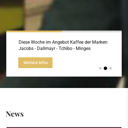
Diese Woche im Angebot Kaffee der Marken:
Aktuell
Jacobs - Dallmayr - Tchibo - Minges
Hier 
Weitere Infos
News