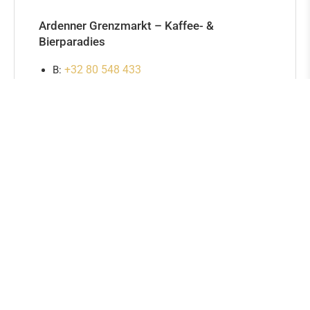
Ardenner Grenzmarkt – Kaffee- &
Bierparadies
+32 80 548 433
B:
+49 6557 90 19 412
D:
delhaizelosheim@gmail.com
ArsTECNICA, OldHISTORIES
+49 6557 90 19 400
D:
shop@arstecnica.de
ArsKRIPPANA, ArsFIGURA, ArsMINERALIS
+32 80 548 729
B:
+49 6557 90 19 420
D:
info@grenzgenuss.net